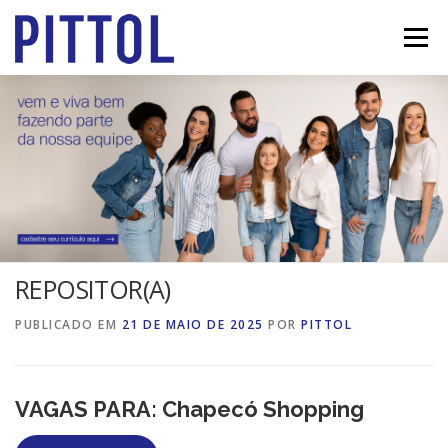
Pular
para
Menu
o
conteúdo
HOME
VAGAS
SOBRE
NOSSAS LOJAS
CONTATO
CADASTRAR CURRÍCULO
REPOSITOR(A)
PUBLICADO EM
21 DE MAIO DE 2025
POR
PITTOL
VAGAS PARA: Chapecó Shopping